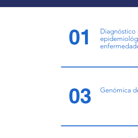
deleciones, duplicaciones y/o 
amplificaciones de cualquier locus
representado en un array; un ensa
con esta técnica equivale a miles 
01
Diagnóstico 
experimentos de FISH, con el 
epidemiológ
consiguiente ahorro en mano de 
enfermedade
y gastos. Además, la aCGH ha 
demostrado ser una potente 
herramienta para la detección de 
anomalías cromosómicas 
submicroscópicas en individuos c
retraso mental idiopático y divers
03
Genómica de
anomalías congénitas. 
Automatizando la extracción de 
directa de líquido amniótico (sin 
cultivo celular previo), logramos 
optimizar el tiempo y calidad de 
procesamiento del array, 