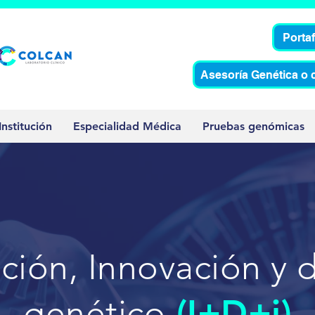
Porta
Asesoría Genética o 
Institución
Especialidad Médica
Pruebas genómicas
ción, Innovación y 
genético
(I+D+i)