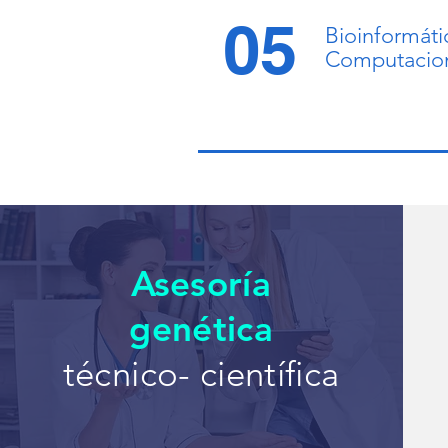
consiguiendo material genético m
05
íntegro y con mejor índice de pure
Bioinformáti
obteniendo resultados más 
Computacio
confiables.
Asesoría
genética
técnico- científica