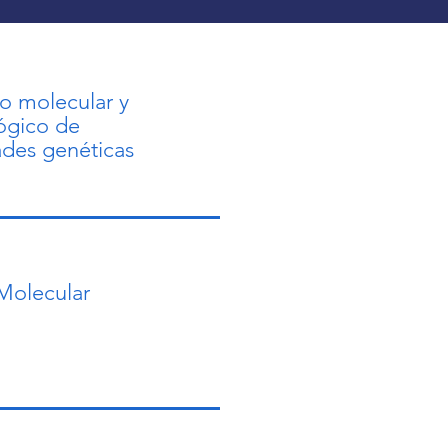
ante secuenciación de nueva 
ración (NGS). Además, es una 
ategia de análisis robusta capaz 
eterminar si existe una mutación 
o molecular y
ual o una pequeña 
ógico de
ción/duplicación.  En el 
des genéticas
ratorio se estandarizan y validan 
rentes aplicaciones de esta 
ica, como la definición del 
ctro mutacional de un tumor, o la 
tificación de variantes 
titucionales en pruebas 
Molecular
nósticas. Diseñamos primers que 
en varias regiones (amplicones) 
abarcan regiones genómicas de 
rés de cualquier tamaño, de 
rdo con las necesidades 
nósticas personalizadas del 