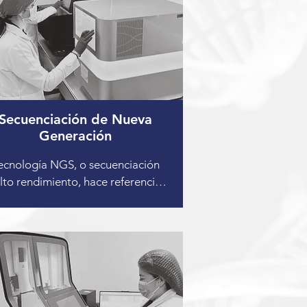
Secuenciación de Nueva
Generación
ecnología NGS, o secuenciación 
lto rendimiento, hace referencia a 
aformas capaces de secuenciar 
des cantidades de ADN en 
lelo con un método de detección 
ltánea de secuencias, generando 
encias cortas para ensamblaje 
rt reads), y logrando un coste por 
e mucho más económico que el 