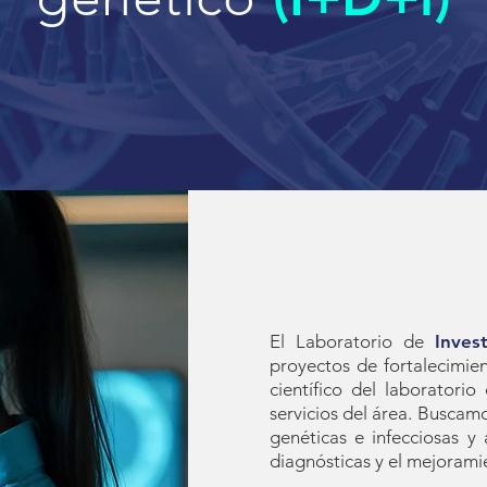
El Laboratorio de
Inves
proyectos de fortalecimie
científico del laboratori
servicios del área. Buscam
genéticas e infecciosas y
diagnósticas y el mejorami