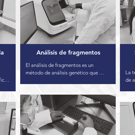
la
Análisis de fragmentos
El análisis de fragmentos es un 
La t
método de análisis genético que 
icaz 
de a
comprende una serie de técnicas en 
plat
las que los fragmentos de ADN se 
gran
marcan con fluorescencia, se separan 
para
por electroforesis capilar y se 
simu
clasifican por comparación con un 
 
secu
patrón interno.  La técnica 
(sho
proporciona información sobre el 
bas
tamaño, la cuantificación relativa y el 