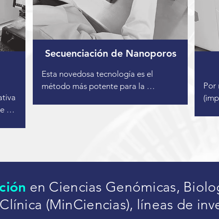
 
de S
genotipo, utilizando fragmentos de 
ivos 
usad
ADN marcados con fluorescencia, 
uy 
util
producidos por PCR con primers 
 
apli
diseñados para una diana de ADN 
Secuenciación de Nanoporos
rese
específica. Esta información nos 
so 
geno
permite detectar diferencias en los 
Esta novedosa tecnología es el 
exom
alelos, homocigosis y heterocigosis, 
Por 
método más potente para la 
epig
quimerismo, mezclas de muestras y 
tiva 
(imp
generación rápida de secuencias de 
pane
herencia. Las expansiones de tri o 
e 
SeqS
lectura larga.  Sus ventajas más 
extr
hexanucleótidos, la MLPA y la MS-
 
Bios
destacadas incluyen la ausencia de 
 de 
ADN 
MLPA son ejemplos de las pruebas 
d 
de b
labels, las lecturas ultralargas (104–
R, 
teji
que actualmente estandarizamos y 
na 
fra
106  bases), el alto rendimiento y el 
opti
validamos en el laboratorio, 
meno
bajo requerimiento de material. Cada 
crea
apoyándonos de herramientas 
l 
Tien
una de ellas simplifica el proceso 
obte
tecnológicas robustas (SeqStudio o 
 
ción
que 
en Ciencias Genómicas, Biolo
experimental y puede utilizarse 
com
SeqStudio Flex de Applied 
 
para
fácilmente para aplicaciones de 
Clínica (MinCiencias), líneas de inv
manu
Biosystems), que nos permite obtener 
incl
secuenciación de ADN. Mediante 
proc
resultados confiables y reproducibles.