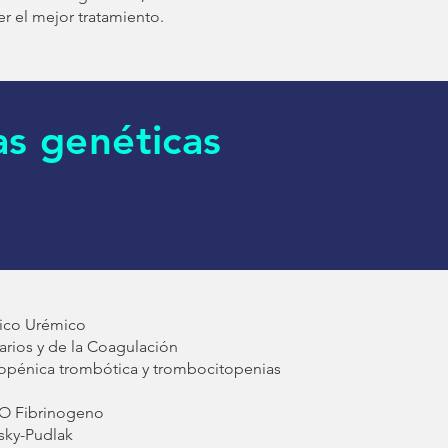
r el mejor tratamiento.
s genéticas
ico Urémico
arios y de la Coagulación
opénica trombótica y trombocitopenias
I O Fibrinogeno
ky-Pudlak