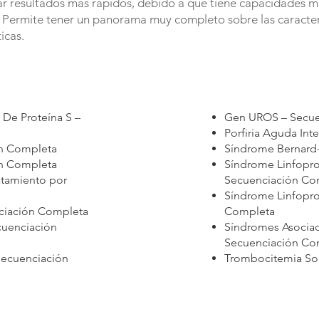
rar resultados más rápidos, debido a que tiene capacidades m
 Permite tener un panorama muy completo sobre las caracterí
icas.
 De Proteína S –
Gen UROS – Secue
Porfiria Aguda In
n Completa
Síndrome Bernard
n Completa
Síndrome Linfopro
atamiento por
Secuenciación Co
Síndrome Linfopro
nciación Completa
Completa
cuenciación
Síndromes Asocia
Secuenciación Co
Secuenciación
Trombocitemia So