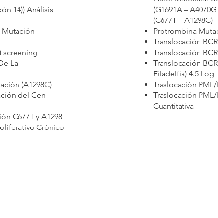
ón 14)) Análisis
(G1691A – A4070G
(C677T – A1298C)
: Mutación
Protrombina Muta
Translocación BCR-
) screening
Translocación BCR-
 De La
Translocación BCR
Filadelfia) 4.5 Log
tación (A1298C)
Traslocación PML/R
ación del Gen
Traslocación PML/R
Cuantitativa
ión C677T y A1298
iferativo Crónico