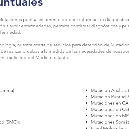
untuales
utaciones puntuales permite obtener información diagnóstica m
ón a sufrir enfermedades, permite confirmar diagnósticos y pu
enfermedad.
nología, nuestra oferta de servicios para detección de Mutacio
de realizar pruebas a la medida de las necesidades de nuestros 
n a solicitud del Médico tratante.
 Gamma)
Mutación Análisis
Mutación Puntual 
Mutaciones en CA
)
Mutaciones en CE
Mutaciones en MPL
co (SMC)):
Mutaciones Somáti
Panel Molecular de