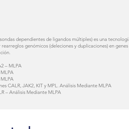
 sondas dependientes de ligandos múltiples) es una tecnolog
 rearreglos genómicos (deleciones y duplicaciones) en genes 
ación.
BA2 – MLPA
– MLPA
– MLPA
enes CALR, JAK2, KIT y MPL. Análisis Mediante MLPA
KLR – Análisis Mediante MLPA