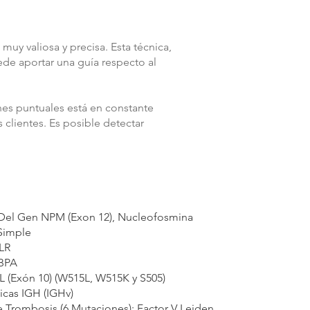
uy valiosa y precisa. Esta técnica,
ede aportar una guía respecto al
nes puntuales está en constante
clientes. Es posible detectar
 Del Gen NPM (Exon 12), Nucleofosmina
Simple
LR
BPA
 (Exón 10) (W515L, W515K y S505)
cas IGH (IGHv)
 Trombosis (6 Mutaciones): Factor V Leiden