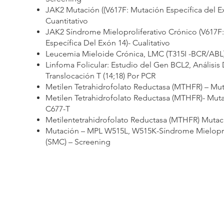
JAK2 Mutación ((V617F: Mutación Específica del Ex
Cuantitativo
JAK2 Síndrome Mieloproliferativo Crónico (V617F
Específica Del Exón 14)- Cualitativo
Leucemia Mieloide Crónica, LMC (T315I -BCR/ABL
Linfoma Folicular: Estudio del Gen BCL2, Análisis
Translocación T (14;18) Por PCR
Metilen Tetrahidrofolato Reductasa (MTHFR) – Mu
Metilen Tetrahidrofolato Reductasa (MTHFR)- Mut
C677-T
Metilentetrahidrofolato Reductasa (MTHFR) Mutac
Mutación – MPL W515L, W515K-Síndrome Mieloprol
(SMC) – Screening