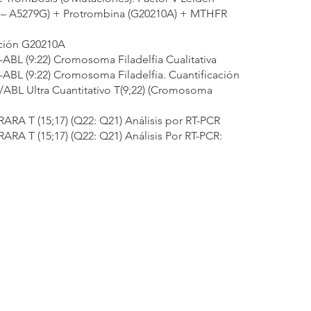
 – A5279G) + Protrombina (G20210A) + MTHFR
ción G20210A
ABL (9:22) Cromosoma Filadelfia Cualitativa
ABL (9:22) Cromosoma Filadelfia. Cuantificación
/ABL Ultra Cuantitativo T(9;22) (Cromosoma
ARA T (15;17) (Q22: Q21) Análisis por RT-PCR
ARA T (15;17) (Q22: Q21) Análisis Por RT-PCR: