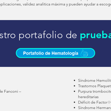
licaciones, validez analítica máxima y pueden ayudar a escoge
tro portafolio de
prueba
Portafolio de Hematología
Síndrome Hemolít
Trastornos Plaquet
de Fanconi –
Purpura trombocit
hereditarias
Déficit de Factor 
Síndrome Hermans